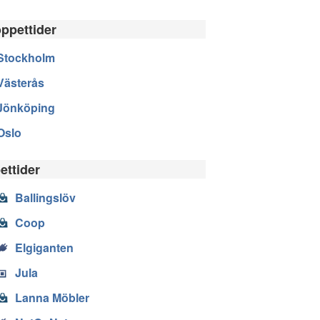
öppettider
Stockholm
Västerås
Jönköping
Oslo
ettider
Ballingslöv
Coop
Elgiganten
Jula
Lanna Möbler