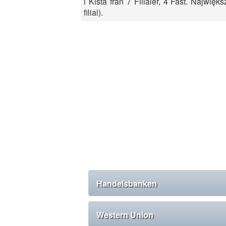
i Kista från 7 Filialer, 4 Fast. Najwięk
filial).
Handelsbanken
Western Union