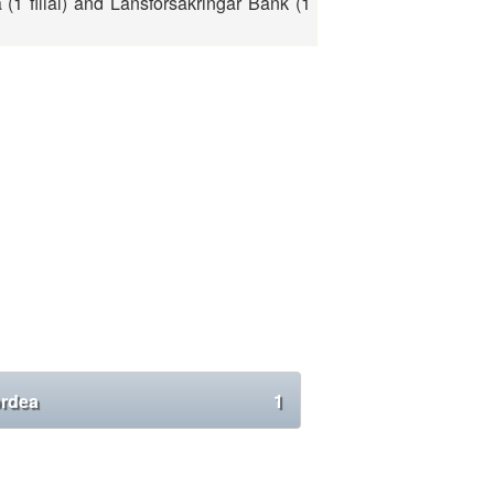
a (1 filial) and Länsförsäkringar Bank (1
rdea
1