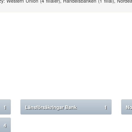
szy: Western Union (4 filialer), Handelsbanken (1 filial), Norde
1
Länsförsäkringar Bank
1
No
4